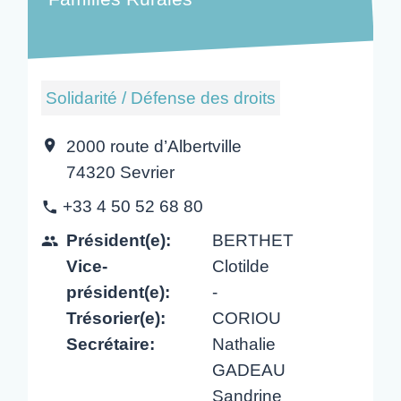
Solidarité / Défense des droits
2000 route d’Albertville
location_on
74320 Sevrier
+33 4 50 52 68 80
phone
Président(e):
BERTHET
people
Vice-
Clotilde
président(e):
-
Trésorier(e):
CORIOU
Secrétaire:
Nathalie
GADEAU
Sandrine