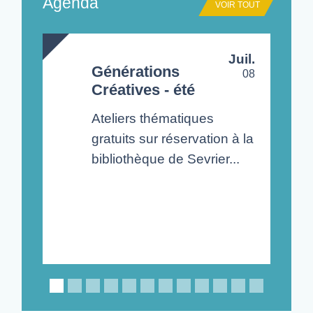
Agenda
VOIR TOUT
today
Juil.
Générations
08
Créatives - été
Ateliers thématiques
gratuits sur réservation à la
bibliothèque de Sevrier...