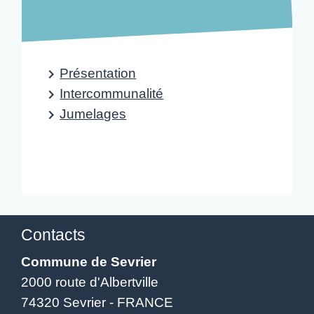
Présentation
keyboard_arrow_right
Intercommunalité
keyboard_arrow_right
Jumelages
keyboard_arrow_right
Contacts
Commune de Sevrier
2000 route d'Albertville
74320 Sevrier - FRANCE