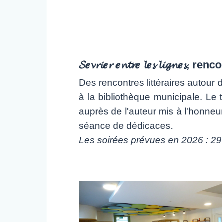
𝓢𝒆𝓿𝓻𝓲𝒆𝓻 𝒆𝓷𝓽𝓻𝒆 𝓵𝒆𝓼 𝓵
Des rencontres littéraires autour 
à la bibliothèque municipale. Le t
auprès de l'auteur mis à l'honneu
séance de dédicaces.
Les soirées prévues en 2026 : 29 ja