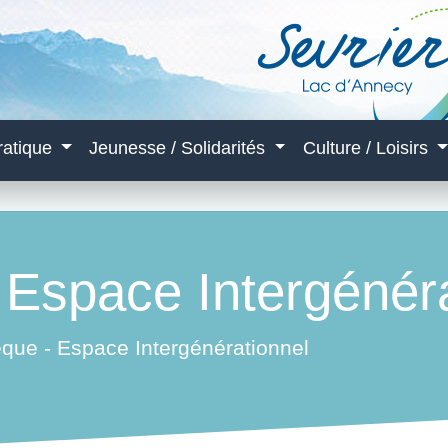
ratique
Jeunesse / Solidarités
Culture / Loisirs
- Espace Intergénér
èque - Espace Intergénérationnel