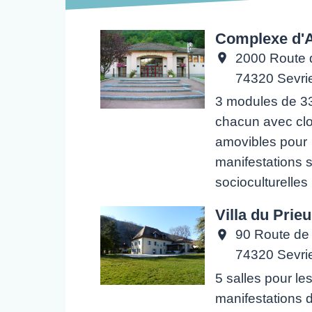
Complexe d'
2000 Route d
location_on
74320 Sevri
3 modules de 3
chacun avec cl
amovibles pour
manifestations s
socioculturelles
Villa du Prie
90 Route de 
location_on
74320 Sevri
5 salles pour le
manifestations d