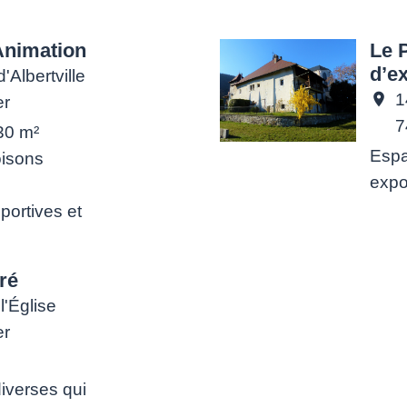
Animation
Le 
d’e
'Albertville
1
location_on
er
7
30 m²
Espa
oisons
expo
portives et
uré
l'Église
er
s
iverses qui