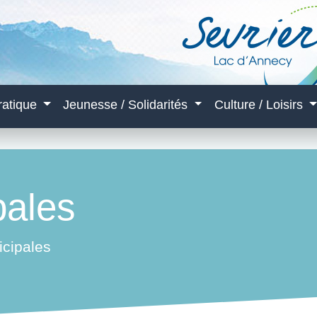
ratique
Jeunesse / Solidarités
Culture / Loisirs
pales
icipales