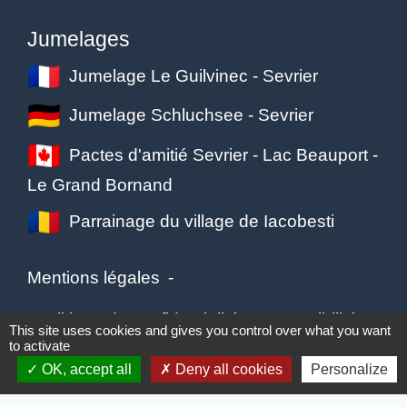
Jumelages
Jumelage Le Guilvinec - Sevrier
Jumelage Schluchsee - Sevrier
Pactes d'amitié Sevrier - Lac Beauport -
Le Grand Bornand
Parrainage du village de Iacobesti
Mentions légales
-
Politique de confidentialité
-
Accessibilité
-
This site uses cookies and gives you control over what you want
to activate
Plan du site
-
Gestion des cookies
OK, accept all
Deny all cookies
Personalize