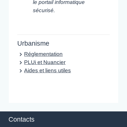
le portail informatique
sécurisé.
Urbanisme
Réglementation
keyboard_arrow_right
PLUi et Nuancier
keyboard_arrow_right
Aides et liens utiles
keyboard_arrow_right
Contacts