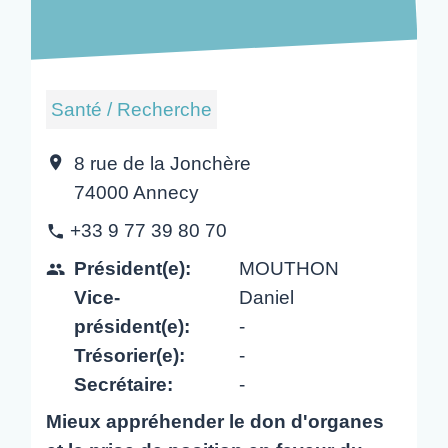
Santé / Recherche
8 rue de la Jonchère
location_on
74000 Annecy
+33 9 77 39 80 70
phone
Président(e):
MOUTHON
people
Vice-
Daniel
président(e):
-
Trésorier(e):
-
Secrétaire:
-
Mieux appréhender le don d'organes